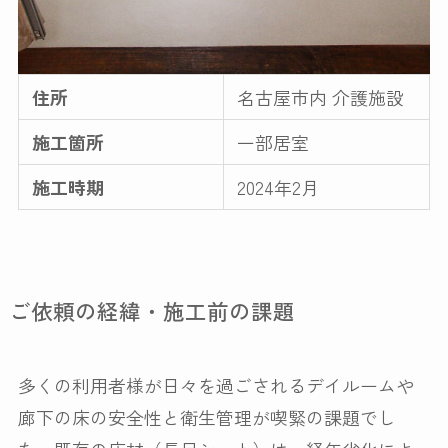
対応場所・素材
コーティングの種類
住所
名古屋市内 介護施設
施工箇所
一部居室
施工事例
施工時期
2024年2月
お客様の声
よくある質問
会社案内
ご依頼の経緯・施工前の課題
多くの利用者様が日々を過ごされるデイルームや
廊下の床の安全性と衛生管理が喫緊の課題でし