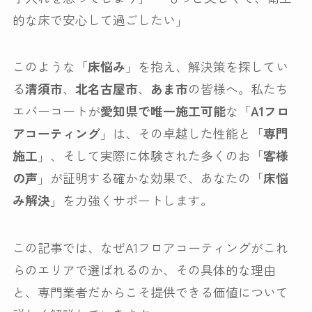
的な床で安心して過ごしたい」
このような「
床悩み
」を抱え、解決策を探してい
る
清須市
、
北名古屋市
、
あま市
の皆様へ。私たち
エバーコートが
愛知県で唯一施工可能
な「
A1フロ
アコーティング
」は、その卓越した性能と「
専門
施工
」、そして実際に体験された多くのお「
客様
の声
」が証明する確かな効果で、あなたの「
床悩
み解決
」を力強くサポートします。
この記事では、なぜA1フロアコーティングがこれ
らのエリアで選ばれるのか、その具体的な理由
と、専門業者だからこそ提供できる価値について