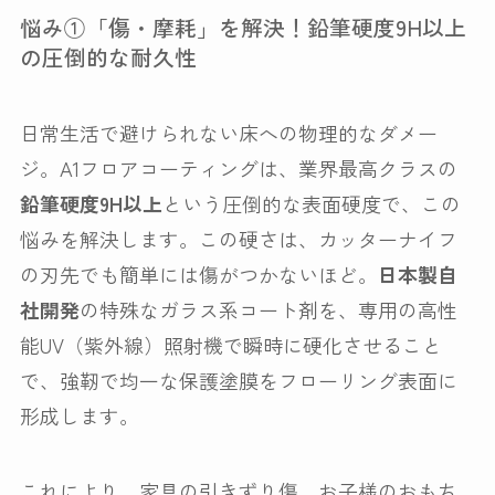
悩み①「傷・摩耗」を解決！鉛筆硬度9H以上
の圧倒的な耐久性
日常生活で避けられない床への物理的なダメー
ジ。A1フロアコーティングは、業界最高クラスの
鉛筆硬度9H以上
という圧倒的な表面硬度で、この
悩みを解決します。この硬さは、カッターナイフ
の刃先でも簡単には傷がつかないほど。
日本製自
社開発
の特殊なガラス系コート剤を、専用の高性
能UV（紫外線）照射機で瞬時に硬化させること
で、強靭で均一な保護塗膜をフローリング表面に
形成します。
これにより、家具の引きずり傷、お子様のおもち