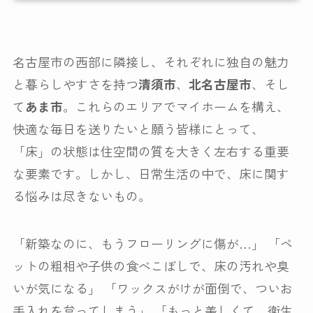
対応場所・素材
コーティングの種類
名古屋市の西部に隣接し、それぞれに独自の魅力
と暮らしやすさを持つ
清須市
、
北名古屋市
、そし
て
あま市
。これらのエリアでマイホームを構え、
施工事例
快適な毎日を送りたいと願う皆様にとって、
お客様の声
「床」の状態は住空間の質を大きく左右する重要
な要素です。しかし、日常生活の中で、床に関す
よくある質問
る悩みは尽きないもの。
会社案内
「新築なのに、もうフローリングに傷が…」 「ペ
ットの粗相や子供の食べこぼしで、床の汚れや臭
いが気になる」 「ワックスがけが面倒で、ついお
手入れを怠ってしまう」 「もっと美しくて、衛生