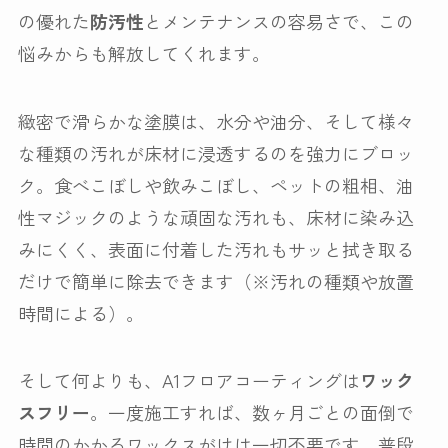
の優れた
防汚性
とメンテナンスの容易さで、この
悩みからも解放してくれます。
緻密で滑らかな塗膜は、水分や油分、そして様々
な種類の汚れが床材に浸透するのを強力にブロッ
ク。食べこぼしや飲みこぼし、ペットの粗相、油
性マジックのような頑固な汚れも、床材に染み込
みにくく、表面に付着した汚れもサッと拭き取る
だけで簡単に除去できます（※汚れの種類や放置
時間による）。
そして何よりも、A1フロアコーティングは
ワック
スフリー
。一度施工すれば、数ヶ月ごとの面倒で
時間のかかるワックスがけは一切不要です。普段