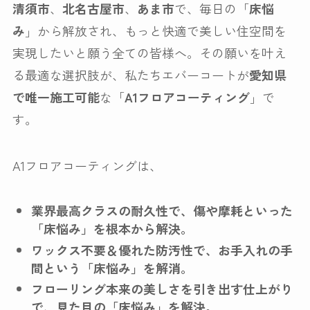
清須市
、
北名古屋市
、
あま市
で、毎日の「
床悩
み
」から解放され、もっと快適で美しい住空間を
実現したいと願う全ての皆様へ。その願いを叶え
る最適な選択肢が、私たちエバーコートが
愛知県
で唯一施工可能
な「
A1フロアコーティング
」で
す。
A1フロアコーティングは、
業界最高クラスの耐久性で、傷や摩耗といった
「床悩み」を根本から解決。
ワックス不要＆優れた防汚性で、お手入れの手
間という「床悩み」を解消。
フローリング本来の美しさを引き出す仕上がり
で、見た目の「床悩み」を解決。