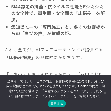
SIAA認定の抗菌・抗ウイルス性能とF☆☆☆☆
の安全性で、衛生面・安全面の「床悩み」を解
決。
愛知県唯一の「専門施工」と、多くのお客様か
らの「喜びの声」が信頼の証。
これら全てが、A1フロアコーティングが提供する
「
床悩み解決
」の具体的なかたちです。
「うちの床もキレイになるかな？」「費用はどれ
くらいかかるの？」 どんな些細な疑問やご不安で
当サイトでは、サービスの向上、お客様の利用状況の分析、および
広告配信などの目的でCookieを使用しています。Cookieの使用に同
も構いません。まずは、
清須市
、
北名古屋市
、
あ
意いただける場合は、「同意する」ボタンをクリックしてくださ
い。詳細については、プライバシーポリシーをご確認ください。
ま市
のフロアコーティング専門業者であるエバー
同意する
コートまでお気軽にご相談ください。お客様の大